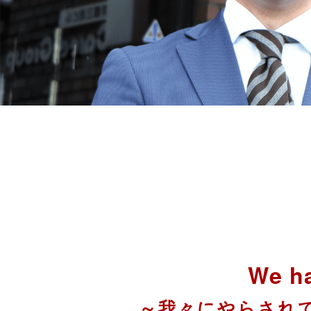
We ha
～我々にやらされ